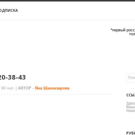
ОДПИСКА
*первый росс
то
20-38-43
 99 чел. |
АВТОР -
Яна Шахназарова
ССЫ
Здес
Ваша
пиши
РУБ