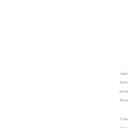
парк
Рейт
ретр
Росс
Соб