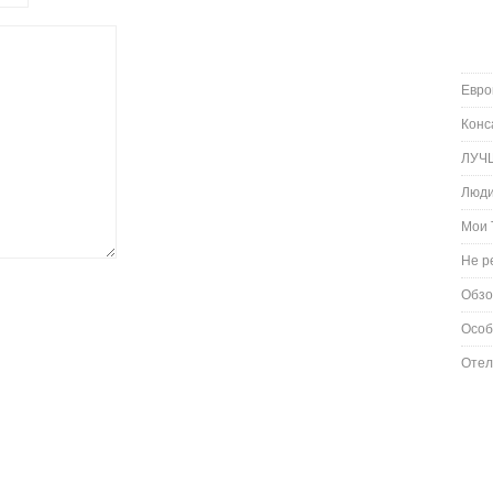
Евро
Конс
ЛУЧ
Люд
Мои 
Не р
Обз
Особ
Отел