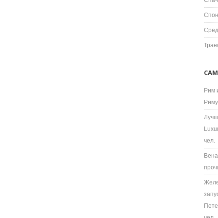
Спа-
Спон
Сред
Тран
САМ
Рим 
Риму
Лучш
Luxu
чел.
Вена
проч
Желе
запу
Пете
чел.