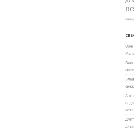
ди
п
сафа
СВЕ
Олег
Мале
Олег
снеж
Влад
снеж
Анто
подл
мета
Дмит
диза