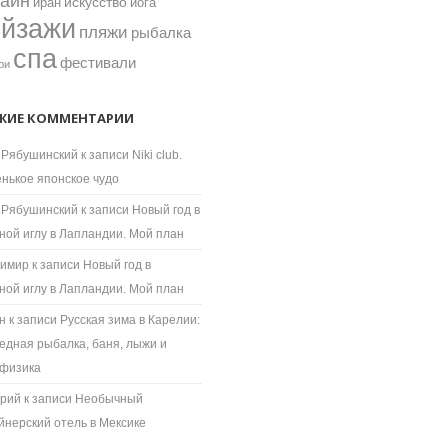
зайн
искусство
иран
йога
ейзажи
пляжи
рыбалка
спа
фестивали
ри
ЖИЕ КОММЕНТАРИИ
 Рябушинский
к записи
Niki club.
нькое японское чудо
 Рябушинский
к записи
Новый год в
ной иглу в Лапландии. Мой план
имир
к записи
Новый год в
ной иглу в Лапландии. Мой план
н
к записи
Русская зима в Карелии:
едная рыбалка, баня, лыжи и
физика
рий
к записи
Необычный
йнерский отель в Мексике