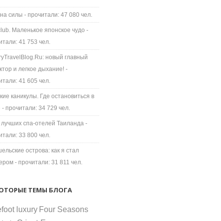
на силы
- прочитали: 47 080 чел.
 club. Маленькое японское чудо
-
итали: 41 753 чел.
ryTravelBlog.Ru: новый главный
ктор и легкое дыхание!
-
итали: 41 605 чел.
кие каникулы. Где остановиться в
е
- прочитали: 34 729 чел.
 лучших спа-отелей Таиланда
-
итали: 33 800 чел.
ельские острова: как я стал
ером
- прочитали: 31 811 чел.
ОТОРЫЕ ТЕМЫ БЛОГА
foot luxury
Four Seasons