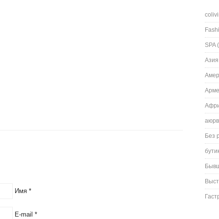
coliv
Fash
SPA
(
Азия
Амер
Арм
Афри
аюрв
Без 
бути
Быв
Выст
Имя
*
Гаст
E-mail
*