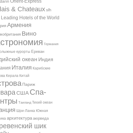
Orient-Express
darin
lais & Chateaux
slh
 Leading Hotels of the World
Армения
рия
Вино
кобритания
астрономия
Германия
Ереван
олыжные курорты
дийский океан
Индия
Италия
ания
Карибские
ова
Керала
Китай
трова
Париж
Спа-
вара
США
ентры
Тихий океан
Таиланд
анция
Шри-Ланка
Южная
архитектура
аюрведа
ика
ревенский шик