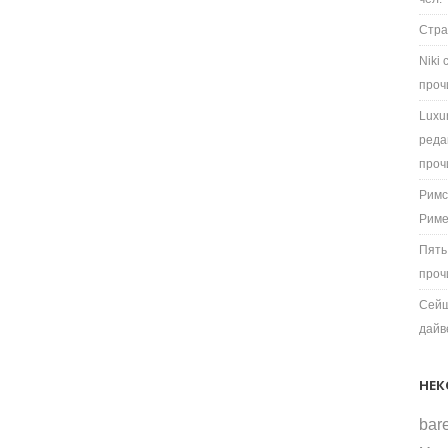
Стра
Niki
проч
Luxu
реда
проч
Римс
Рим
Пять
проч
Сейш
дайв
НЕК
bare