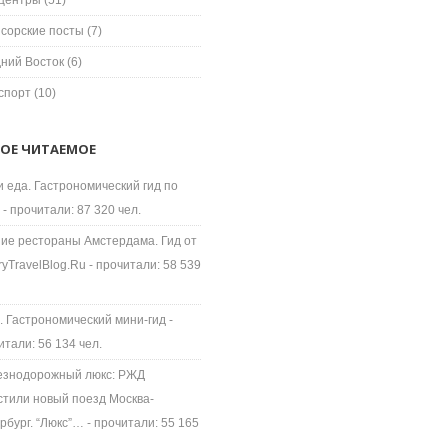
центры
(51)
сорские посты
(7)
ний Восток
(6)
спорт
(10)
ОЕ ЧИТАЕМОЕ
и еда. Гастрономический гид по
- прочитали: 87 320 чел.
ие рестораны Амстердама. Гид от
ryTravelBlog.Ru
- прочитали: 58 539
. Гастрономический мини-гид
-
итали: 56 134 чел.
знодорожный люкс: РЖД
стили новый поезд Москва-
рбург. “Люкс”…
- прочитали: 55 165