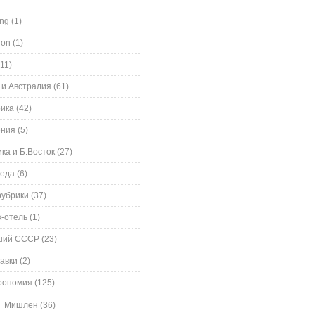
ing
(1)
ion
(1)
11)
 и Австралия
(61)
ика
(42)
ения
(5)
ка и Б.Восток
(27)
еда
(6)
рубрики
(37)
к-отель
(1)
ший СССР
(23)
авки
(2)
рономия
(125)
Мишлен
(36)