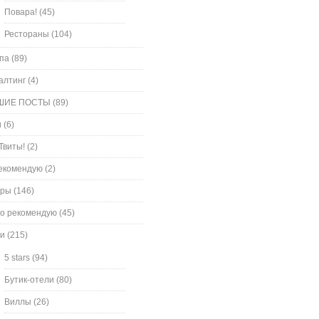
Повара!
(45)
Рестораны
(104)
па
(89)
алтинг
(4)
ШИЕ ПОСТЫ
(89)
и
(6)
Твиты!
(2)
екомендую
(2)
оры
(146)
о рекомендую
(45)
и
(215)
5 stars
(94)
Бутик-отели
(80)
Виллы
(26)