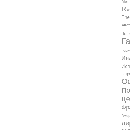
Man
Re
The
Авст
Вели
Г
Горн
Ин
Исп
остр
Ос
По
ц
Фр
Амер
де