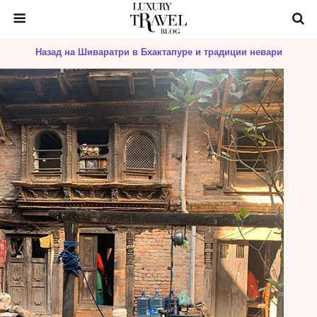
Назад на Шиваратри в Бхактапуре и традиции невари