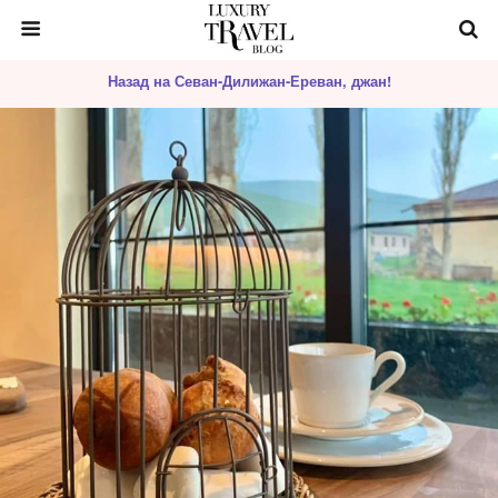
Назад на Севан-Дилижан-Ереван, джан!