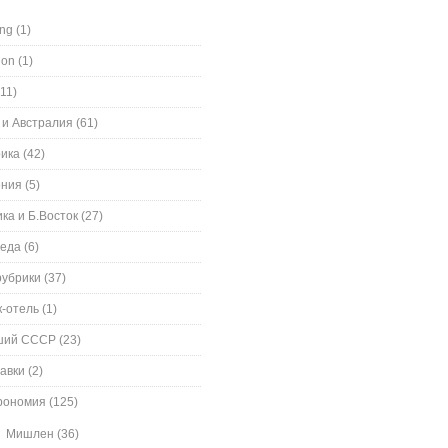
ing
(1)
ion
(1)
11)
 и Австралия
(61)
ика
(42)
ения
(5)
ка и Б.Восток
(27)
еда
(6)
рубрики
(37)
к-отель
(1)
ший СССР
(23)
авки
(2)
рономия
(125)
Мишлен
(36)