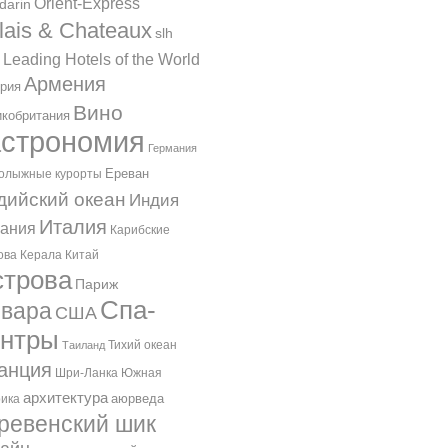
Orient-Express
darin
lais & Chateaux
slh
 Leading Hotels of the World
Армения
рия
Вино
кобритания
астрономия
Германия
Ереван
олыжные курорты
дийский океан
Индия
Италия
ания
Карибские
ова
Керала
Китай
трова
Париж
Спа-
вара
США
ентры
Тихий океан
Таиланд
анция
Шри-Ланка
Южная
архитектура
аюрведа
ика
ревенский шик