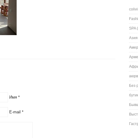
coliv
Fash
SPA
(
Азия
Амер
Арм
Афри
аюрв
Без 
бути
Имя
*
Быв
E-mail
*
Выст
Гаст