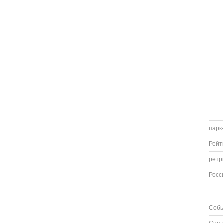
парк
Рейт
ретр
Росс
Соб