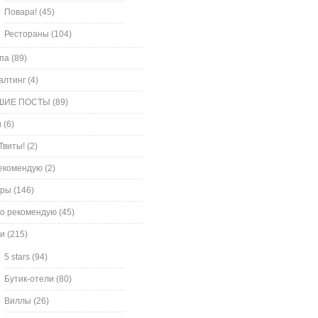
Повара!
(45)
Рестораны
(104)
па
(89)
алтинг
(4)
ШИЕ ПОСТЫ
(89)
и
(6)
Твиты!
(2)
екомендую
(2)
оры
(146)
о рекомендую
(45)
и
(215)
5 stars
(94)
Бутик-отели
(80)
Виллы
(26)