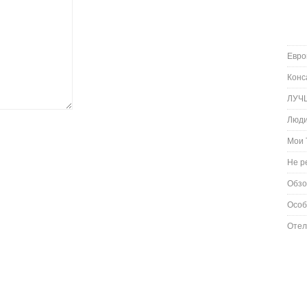
Евро
Конс
ЛУЧ
Люд
Мои 
Не р
Обз
Особ
Отел