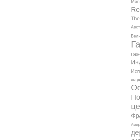
Man
Re
The
Авст
Вели
Г
Горн
Ин
Исп
остр
Ос
По
ц
Фр
Амер
де