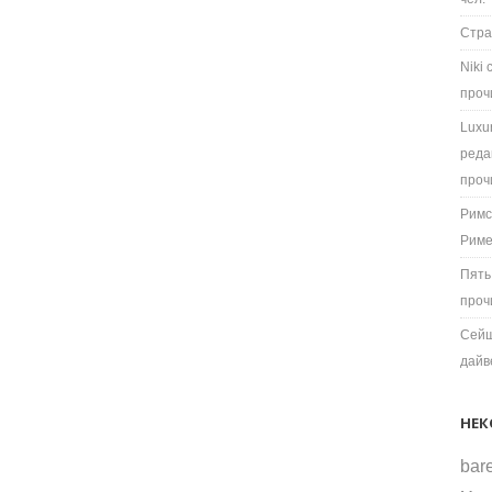
Стра
Niki
проч
Luxu
реда
проч
Римс
Рим
Пять
проч
Сейш
дайв
НЕК
bare