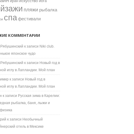
зайн
искусство
иран
йога
ейзажи
пляжи
рыбалка
спа
фестивали
ри
ЖИЕ КОММЕНТАРИИ
 Рябушинский
к записи
Niki club.
нькое японское чудо
 Рябушинский
к записи
Новый год в
ной иглу в Лапландии. Мой план
имир
к записи
Новый год в
ной иглу в Лапландии. Мой план
н
к записи
Русская зима в Карелии:
едная рыбалка, баня, лыжи и
физика
рий
к записи
Необычный
йнерский отель в Мексике