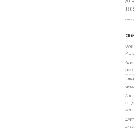
ди
п
сафа
СВЕ
Олег
Мале
Олег
снеж
Влад
снеж
Анто
подл
мета
Дмит
диза