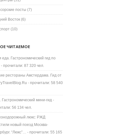
центры
(51)
сорские посты
(7)
ний Восток
(6)
спорт
(10)
ОЕ ЧИТАЕМОЕ
и еда. Гастрономический гид по
- прочитали: 87 320 чел.
ие рестораны Амстердама. Гид от
ryTravelBlog.Ru
- прочитали: 58 540
. Гастрономический мини-гид
-
итали: 56 134 чел.
знодорожный люкс: РЖД
стили новый поезд Москва-
рбург. “Люкс”…
- прочитали: 55 165