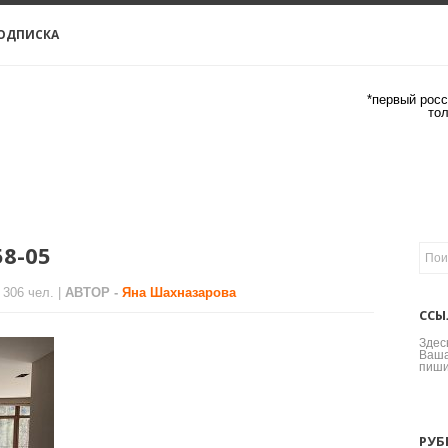
ОДПИСКА
*первый росс
то
58-05
 306 чел. |
АВТОР -
Яна Шахназарова
ССЫ
Здес
Ваша
пиши
РУБ