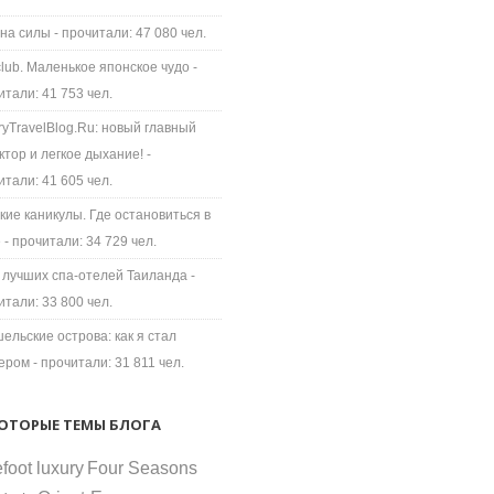
на силы
- прочитали: 47 080 чел.
 club. Маленькое японское чудо
-
итали: 41 753 чел.
ryTravelBlog.Ru: новый главный
ктор и легкое дыхание!
-
итали: 41 605 чел.
кие каникулы. Где остановиться в
е
- прочитали: 34 729 чел.
 лучших спа-отелей Таиланда
-
итали: 33 800 чел.
ельские острова: как я стал
ером
- прочитали: 31 811 чел.
ОТОРЫЕ ТЕМЫ БЛОГА
foot luxury
Four Seasons