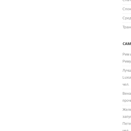
Спа-
Спон
Сред
Тран
САМ
Рим 
Риму
Лучш
Luxu
чел.
Вена
проч
Желе
запу
Пете
чел.