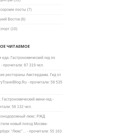
центры
(51)
сорские посты
(7)
ний Восток
(6)
спорт
(10)
ОЕ ЧИТАЕМОЕ
и еда. Гастрономический гид по
- прочитали: 87 319 чел.
ие рестораны Амстердама. Гид от
ryTravelBlog.Ru
- прочитали: 58 535
. Гастрономический мини-гид
-
итали: 56 132 чел.
знодорожный люкс: РЖД
стили новый поезд Москва-
рбург. “Люкс”…
- прочитали: 55 163