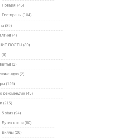
Повара!
(45)
Рестораны
(104)
па
(89)
алтинг
(4)
ШИЕ ПОСТЫ
(89)
и
(6)
Твиты!
(2)
екомендую
(2)
оры
(146)
о рекомендую
(45)
и
(215)
5 stars
(94)
Бутик-отели
(80)
Виллы
(26)