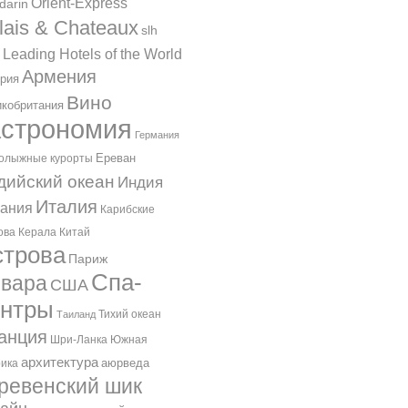
Orient-Express
darin
lais & Chateaux
slh
 Leading Hotels of the World
Армения
рия
Вино
кобритания
астрономия
Германия
Ереван
олыжные курорты
дийский океан
Индия
Италия
ания
Карибские
ова
Керала
Китай
трова
Париж
Спа-
вара
США
ентры
Тихий океан
Таиланд
анция
Шри-Ланка
Южная
архитектура
аюрведа
ика
ревенский шик