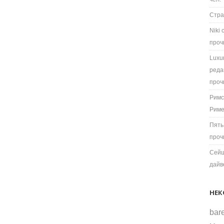
Стра
Niki
проч
Luxu
реда
проч
Римс
Рим
Пять
проч
Сейш
дайв
НЕК
bare