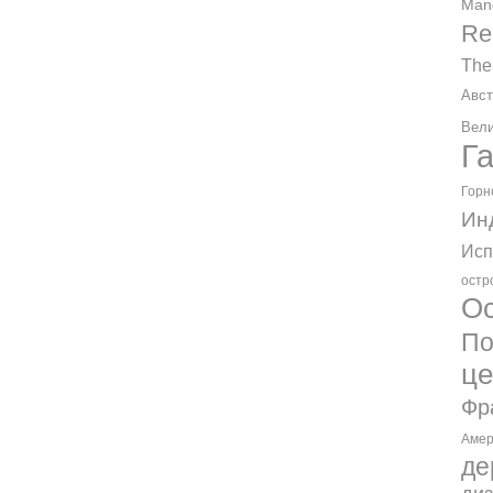
Man
Re
The
Авст
Вели
Г
Горн
Ин
Исп
остр
Ос
По
ц
Фр
Амер
де