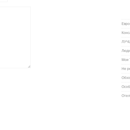
Евро
Конс
ЛУЧ
Люд
Мои 
Не р
Обз
Особ
Отел