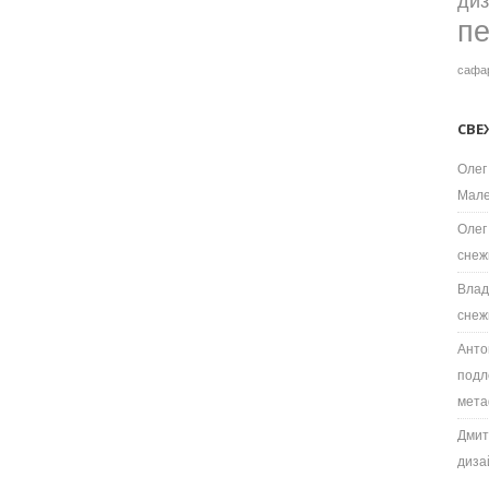
ди
п
сафа
СВЕ
Олег
Мале
Олег
снеж
Влад
снеж
Анто
подл
мета
Дмит
диза