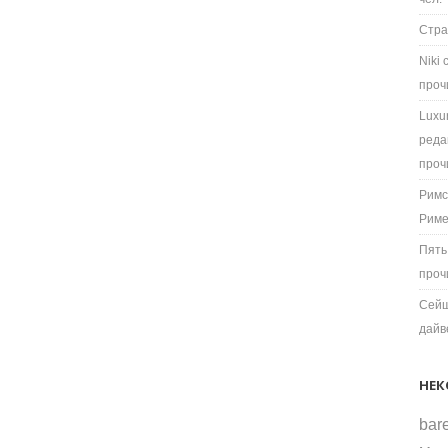
Стра
Niki
проч
Luxu
реда
проч
Римс
Рим
Пять
проч
Сейш
дайв
НЕК
bare