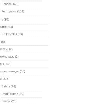
Повара!
(45)
Рестораны
(104)
па
(89)
алтинг
(4)
ШИЕ ПОСТЫ
(89)
и
(6)
Твиты!
(2)
екомендую
(2)
оры
(146)
о рекомендую
(45)
и
(215)
5 stars
(94)
Бутик-отели
(80)
Виллы
(26)