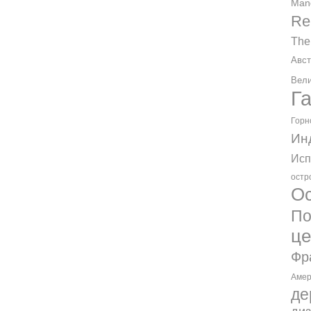
Man
Re
The
Авст
Вели
Г
Горн
Ин
Исп
остр
Ос
По
ц
Фр
Амер
де