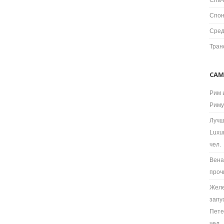
Спа-
Спон
Сред
Тран
САМ
Рим 
Риму
Лучш
Luxu
чел.
Вена
проч
Желе
запу
Пете
чел.