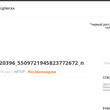
ОДПИСКА
*первый росс
то
20396_5509721945823772672_n
276 чел. |
АВТОР -
Яна Шахназарова
ССЫ
Здес
Ваша
пиши
РУБ