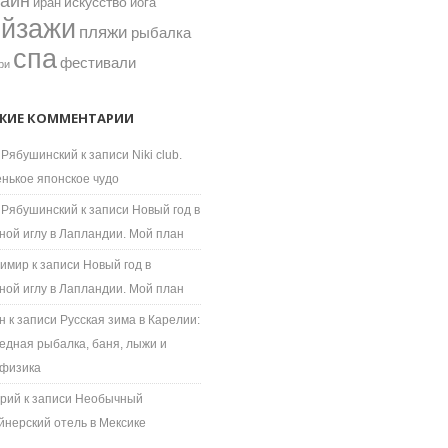
зайн
искусство
иран
йога
ейзажи
пляжи
рыбалка
спа
фестивали
ри
ЖИЕ КОММЕНТАРИИ
 Рябушинский
к записи
Niki club.
нькое японское чудо
 Рябушинский
к записи
Новый год в
ной иглу в Лапландии. Мой план
имир
к записи
Новый год в
ной иглу в Лапландии. Мой план
н
к записи
Русская зима в Карелии:
едная рыбалка, баня, лыжи и
физика
рий
к записи
Необычный
йнерский отель в Мексике