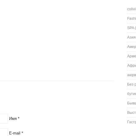
coliv
Fash
SPA
(
Азия
Амер
Арм
Афри
аюрв
Без 
бути
Быв
Выст
Имя
*
Гаст
E-mail
*