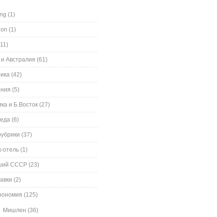
ing
(1)
ion
(1)
11)
 и Австралия
(61)
ика
(42)
ения
(5)
ка и Б.Восток
(27)
еда
(6)
рубрики
(37)
к-отель
(1)
ший СССР
(23)
авки
(2)
рономия
(125)
Мишлен
(36)