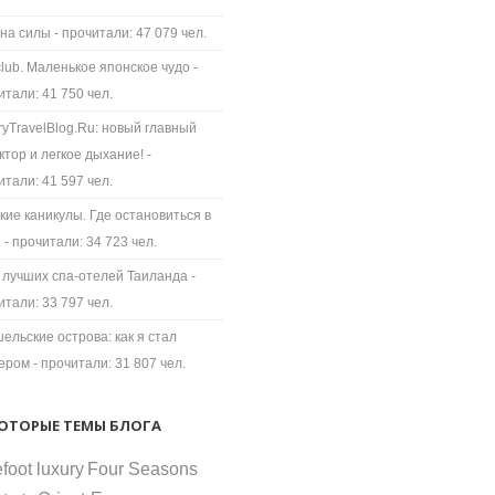
на силы
- прочитали: 47 079 чел.
 club. Маленькое японское чудо
-
итали: 41 750 чел.
ryTravelBlog.Ru: новый главный
ктор и легкое дыхание!
-
итали: 41 597 чел.
кие каникулы. Где остановиться в
е
- прочитали: 34 723 чел.
 лучших спа-отелей Таиланда
-
итали: 33 797 чел.
ельские острова: как я стал
ером
- прочитали: 31 807 чел.
ОТОРЫЕ ТЕМЫ БЛОГА
foot luxury
Four Seasons