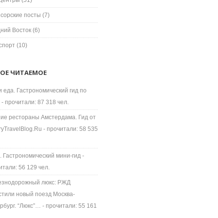
центры
(51)
сорские посты
(7)
ний Восток
(6)
спорт
(10)
ОЕ ЧИТАЕМОЕ
и еда. Гастрономический гид по
- прочитали: 87 318 чел.
ие рестораны Амстердама. Гид от
ryTravelBlog.Ru
- прочитали: 58 535
. Гастрономический мини-гид
-
итали: 56 129 чел.
знодорожный люкс: РЖД
стили новый поезд Москва-
рбург. “Люкс”…
- прочитали: 55 161