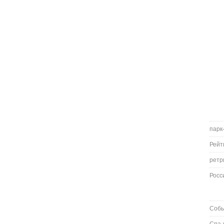
парк
Рейт
ретр
Росс
Соб