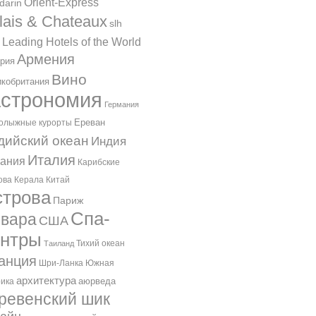
Orient-Express
darin
lais & Chateaux
slh
 Leading Hotels of the World
Армения
рия
Вино
кобритания
астрономия
Германия
Ереван
олыжные курорты
дийский океан
Индия
Италия
ания
Карибские
ова
Керала
Китай
трова
Париж
Спа-
вара
США
ентры
Тихий океан
Таиланд
анция
Шри-Ланка
Южная
архитектура
аюрведа
ика
ревенский шик