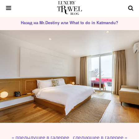
Назад на Mr.Destiny или What to do in Katmandu?
« предыдущее в галерее
следующее в галерее »