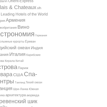
Orient-Express
darin
lais & Chateaux
slh
 Leading Hotels of the World
Армения
рия
Вино
кобритания
астрономия
Германия
Ереван
олыжные курорты
дийский океан
Индия
Италия
ания
Карибские
ова
Керала
Китай
трова
Париж
Спа-
вара
США
ентры
Тихий океан
Таиланд
анция
Шри-Ланка
Южная
архитектура
аюрведа
ика
ревенский шик