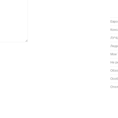
Евро
Конс
ЛУЧ
Люд
Мои 
Не р
Обз
Особ
Отел