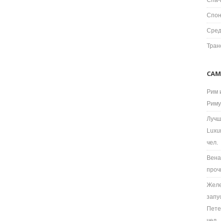
Спа-
Спон
Сред
Тран
САМ
Рим 
Риму
Лучш
Luxu
чел.
Вена
проч
Желе
запу
Пете
чел.