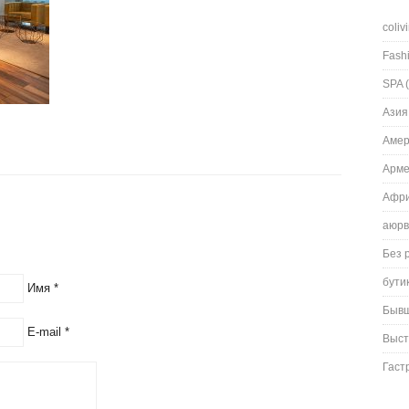
coliv
Fash
SPA
(
Азия
Амер
Арм
Афри
аюрв
Без 
бути
Имя
*
Быв
E-mail
*
Выст
Гаст