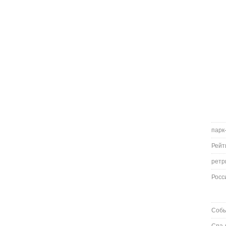
парк
Рейт
ретр
Росс
Соб