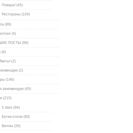
Повара!
(45)
Рестораны
(104)
па
(89)
алтинг
(4)
ШИЕ ПОСТЫ
(89)
и
(6)
Твиты!
(2)
екомендую
(2)
оры
(146)
о рекомендую
(45)
и
(215)
5 stars
(94)
Бутик-отели
(80)
Виллы
(26)