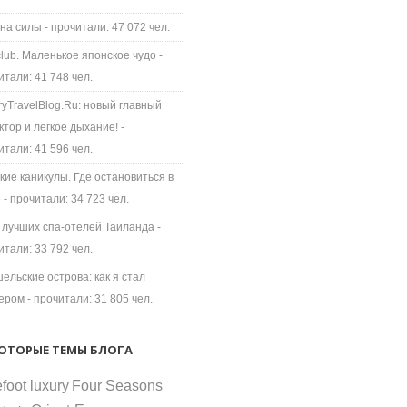
на силы
- прочитали: 47 072 чел.
 club. Маленькое японское чудо
-
итали: 41 748 чел.
ryTravelBlog.Ru: новый главный
ктор и легкое дыхание!
-
итали: 41 596 чел.
кие каникулы. Где остановиться в
е
- прочитали: 34 723 чел.
 лучших спа-отелей Таиланда
-
итали: 33 792 чел.
ельские острова: как я стал
ером
- прочитали: 31 805 чел.
ОТОРЫЕ ТЕМЫ БЛОГА
foot luxury
Four Seasons