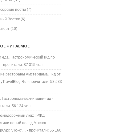
центры
(51)
сорские посты
(7)
ний Восток
(6)
спорт
(10)
ОЕ ЧИТАЕМОЕ
и еда. Гастрономический гид по
- прочитали: 87 315 чел.
ие рестораны Амстердама. Гид от
ryTravelBlog.Ru
- прочитали: 58 533
. Гастрономический мини-гид
-
итали: 56 124 чел.
знодорожный люкс: РЖД
стили новый поезд Москва-
рбург. “Люкс”…
- прочитали: 55 160