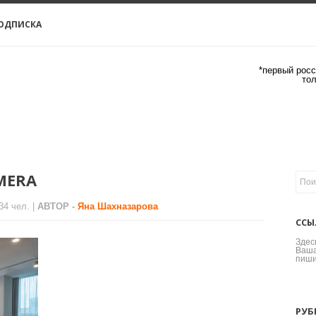
ОДПИСКА
*первый росс
то
MERA
34 чел. |
АВТОР -
Яна Шахназарова
ССЫ
Здес
Ваша
пиши
РУБ