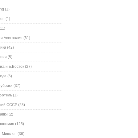
ing
(1)
ion
(1)
11)
 и Австралия
(61)
ика
(42)
ения
(5)
ка и Б.Восток
(27)
еда
(6)
рубрики
(37)
к-отель
(1)
ший СССР
(23)
авки
(2)
рономия
(125)
Мишлен
(36)