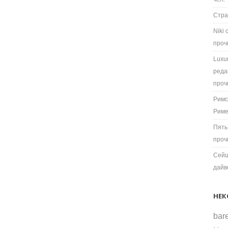
Стра
Niki
проч
Luxu
реда
проч
Римс
Рим
Пять
проч
Сейш
дайв
НЕК
bare