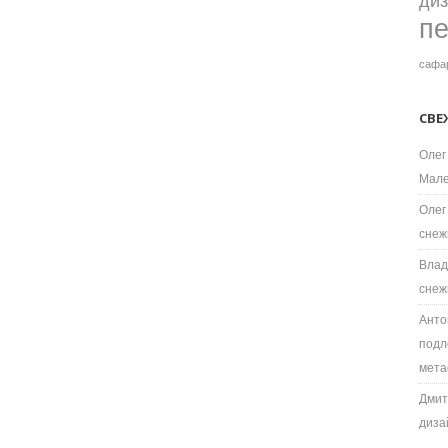
ди
п
сафа
СВЕ
Олег
Мале
Олег
снеж
Влад
снеж
Анто
подл
мета
Дмит
диза