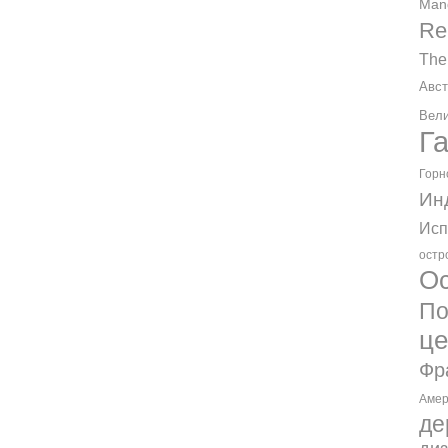
Man
Re
The
Авст
Вели
Г
Горн
Ин
Исп
остр
Ос
По
ц
Фр
Амер
де