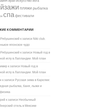
зайн
искусство
иран
йога
ейзажи
пляжи
рыбалка
спа
фестивали
ри
ЖИЕ КОММЕНТАРИИ
 Рябушинский
к записи
Niki club.
нькое японское чудо
 Рябушинский
к записи
Новый год в
ной иглу в Лапландии. Мой план
имир
к записи
Новый год в
ной иглу в Лапландии. Мой план
н
к записи
Русская зима в Карелии:
едная рыбалка, баня, лыжи и
физика
рий
к записи
Необычный
йнерский отель в Мексике