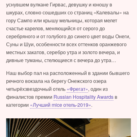
уснувшем вулкане Гирвас, девушку и юношу в
шкурах, словно сошедших со страниц «Калевалы» на
гору Сампо или крышу мельницы, которая мелет
счастье карелов, меняющийся от серого до
серебряного и от голубого до синего цвет воды Онеги,
Суны и Шуи, особенности всех оттенков оранжевого
местных закатов, серебро утра и золото вечера, и
дивные туманы, стелющиеся с вечера до утра…
Наш выбор пал на расположенный в здании бывшего
речного вокзала на берегу Онежского озера
четырёхзвездочный отель
«Фрегат»
, один из
финалистов премии
Russian Hospitality Awards
в
категории
«Лучший mice отель-2019»
.