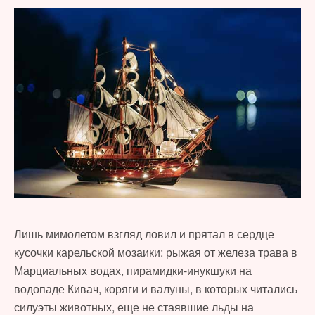
Лишь мимолетом взгляд ловил и прятал в сердце
кусочки карельской мозаики: рыжая от железа трава в
Марциальных водах, пирамидки-инукшуки на
водопаде Кивач, коряги и валуны, в которых читались
силуэты животных, еще не стаявшие льды на