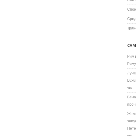
Спа-
Спон
Сред
Тран
САМ
Рим 
Риму
Лучш
Luxu
чел.
Вена
проч
Желе
запу
Пете
чел.