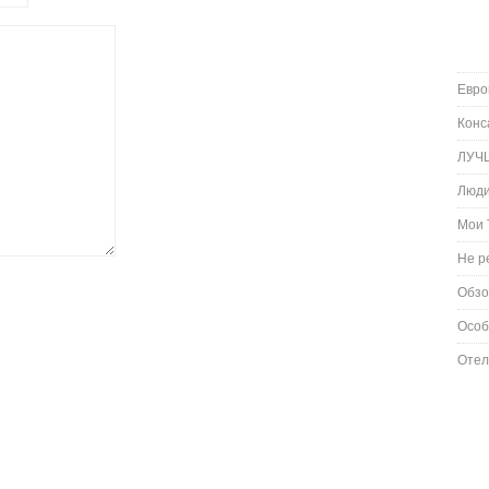
Евро
Конс
ЛУЧ
Люд
Мои 
Не р
Обз
Особ
Отел