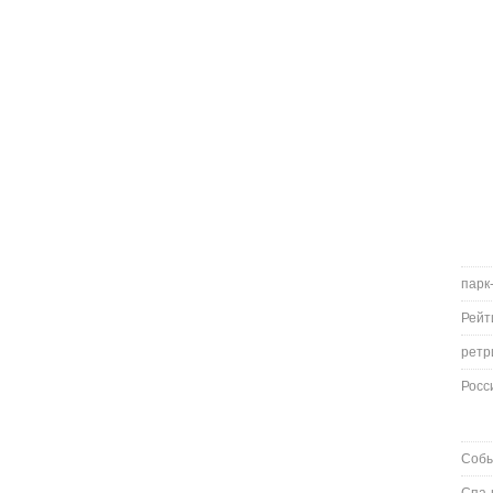
парк
Рейт
ретр
Росс
Соб