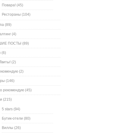
Повара!
(45)
Рестораны
(104)
па
(89)
алтинг
(4)
ШИЕ ПОСТЫ
(89)
и
(6)
Твиты!
(2)
екомендую
(2)
оры
(146)
о рекомендую
(45)
и
(215)
5 stars
(94)
Бутик-отели
(80)
Виллы
(26)