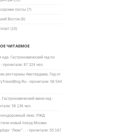
центры
(51)
сорские посты
(7)
ний Восток
(6)
спорт
(10)
ОЕ ЧИТАЕМОЕ
и еда. Гастрономический гид по
- прочитали: 87 324 чел.
ие рестораны Амстердама. Гид от
ryTravelBlog.Ru
- прочитали: 58 544
. Гастрономический мини-гид
-
итали: 56 136 чел.
знодорожный люкс: РЖД
стили новый поезд Москва-
рбург. “Люкс”…
- прочитали: 55 167