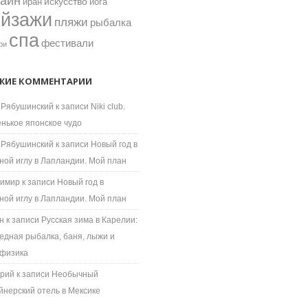
зайн
искусство
иран
йога
ейзажи
пляжи
рыбалка
спа
фестивали
ри
ЖИЕ КОММЕНТАРИИ
 Рябушинский
к записи
Niki club.
нькое японское чудо
 Рябушинский
к записи
Новый год в
ной иглу в Лапландии. Мой план
имир
к записи
Новый год в
ной иглу в Лапландии. Мой план
н
к записи
Русская зима в Карелии:
едная рыбалка, баня, лыжи и
физика
рий
к записи
Необычный
йнерский отель в Мексике