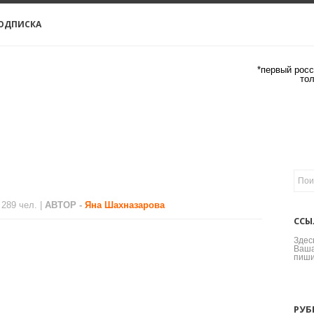
ОДПИСКА
*первый росс
то
 289 чел. |
АВТОР -
Яна Шахназарова
ССЫ
Здес
Ваша
пиши
РУБ