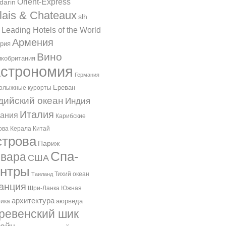
Orient-Express
darin
lais & Chateaux
slh
 Leading Hotels of the World
Армения
рия
Вино
кобритания
астрономия
Германия
Ереван
олыжные курорты
дийский океан
Индия
Италия
ания
Карибские
ова
Керала
Китай
трова
Париж
Спа-
вара
США
ентры
Тихий океан
Таиланд
анция
Шри-Ланка
Южная
архитектура
аюрведа
ика
ревенский шик