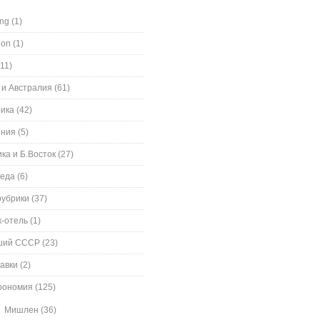
ing
(1)
ion
(1)
11)
 и Австралия
(61)
ика
(42)
ения
(5)
ка и Б.Восток
(27)
еда
(6)
рубрики
(37)
к-отель
(1)
ший СССР
(23)
авки
(2)
рономия
(125)
Мишлен
(36)