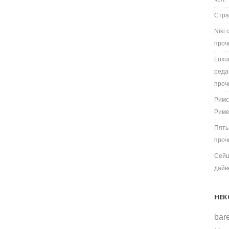
Стра
Niki
проч
Luxu
реда
проч
Римс
Рим
Пять
проч
Сейш
дайв
НЕК
bare