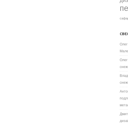
ди
п
сафа
СВЕ
Олег
Мале
Олег
снеж
Влад
снеж
Анто
подл
мета
Дмит
диза