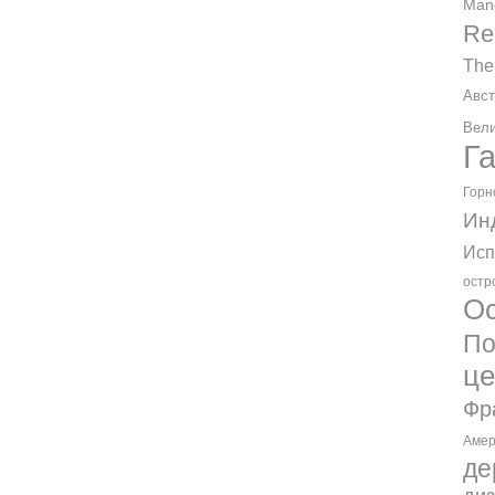
Man
Re
The
Авст
Вели
Г
Горн
Ин
Исп
остр
Ос
По
ц
Фр
Амер
де