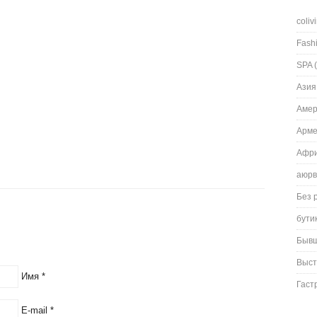
coliv
Fash
SPA
(
Азия
Амер
Арм
Афри
аюрв
Без 
бути
Быв
Выст
Имя
*
Гаст
E-mail
*