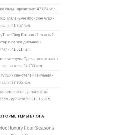
на силы
- прочитали: 47 084 чел.
 club. Маленькое японское чудо
-
итали: 41 757 чел.
ryTravelBlog.Ru: новый главный
ктор и легкое дыхание!
-
итали: 41 611 чел.
кие каникулы. Где остановиться в
е
- прочитали: 34 733 чел.
 лучших спа-отелей Таиланда
-
итали: 33 805 чел.
ельские острова: как я стал
ером
- прочитали: 31 815 чел.
ОТОРЫЕ ТЕМЫ БЛОГА
foot luxury
Four Seasons