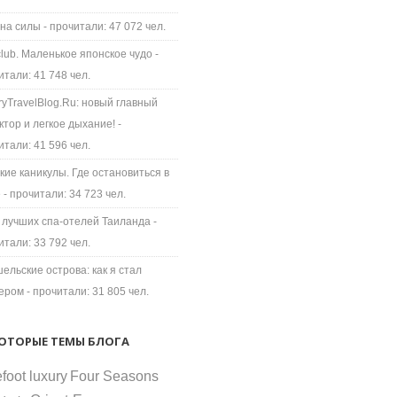
на силы
- прочитали: 47 072 чел.
 club. Маленькое японское чудо
-
итали: 41 748 чел.
ryTravelBlog.Ru: новый главный
ктор и легкое дыхание!
-
итали: 41 596 чел.
кие каникулы. Где остановиться в
е
- прочитали: 34 723 чел.
 лучших спа-отелей Таиланда
-
итали: 33 792 чел.
ельские острова: как я стал
ером
- прочитали: 31 805 чел.
ОТОРЫЕ ТЕМЫ БЛОГА
foot luxury
Four Seasons