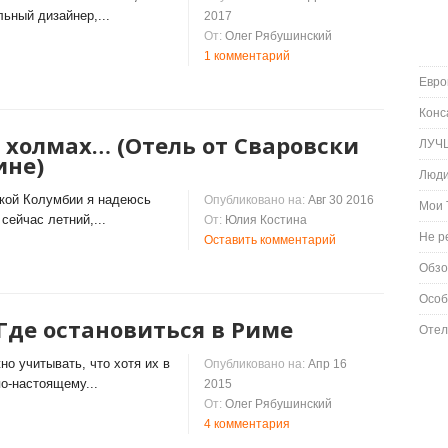
ьный дизайнер,...
2017
От:
Олег Рябушинский
1 комментарий
Евро
Конс
 холмах… (Отель от Сваровски
ЛУЧ
ине)
Люд
ской Колумбии я надеюсь
Опубликовано на:
Авг 30 2016
Мои 
сейчас летний,...
От:
Юлия Костина
Не р
Оставить комментарий
Обз
Особ
Где остановиться в Риме
Отел
но учитывать, что хотя их в
Опубликовано на:
Апр 16
о-настоящему...
2015
От:
Олег Рябушинский
4 комментария