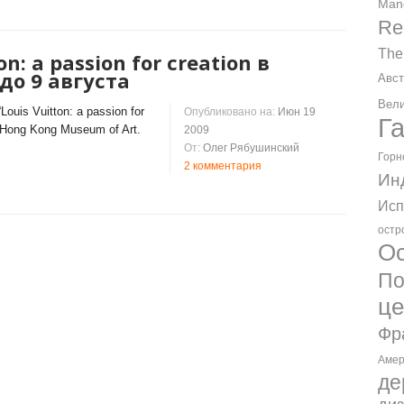
Man
Re
The
n: a passion for creation в
до 9 августа
Авст
Вели
ouis Vuitton: a passion for
Опубликовано на:
Июн 19
Г
 Hong Kong Museum of Art.
2009
От:
Олег Рябушинский
Горн
2 комментария
Ин
Исп
остр
Ос
По
ц
Фр
Амер
де