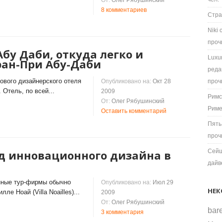
От:
Олег Рябушинский
8 комментариев
Стра
Niki
проч
Абу Даби, откуда легко и
Luxu
ран-При Абу-Даби
реда
ового дизайнерского отеля
Опубликовано на:
Окт 28
проч
 Отель, по всей...
2009
Римс
От:
Олег Рябушинский
Рим
Оставить комментарий
Пять
проч
ад инновационного дизайна в
Сейш
дайв
енные тур-фирмы обычно
Опубликовано на:
Июл 29
НЕК
ле Ноай (Villa Noailles)...
2009
От:
Олег Рябушинский
bare
3 комментария