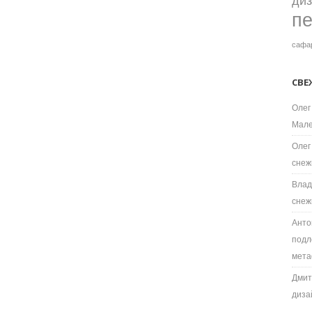
ди
п
сафа
СВЕ
Олег
Мале
Олег
снеж
Влад
снеж
Анто
подл
мета
Дмит
диза