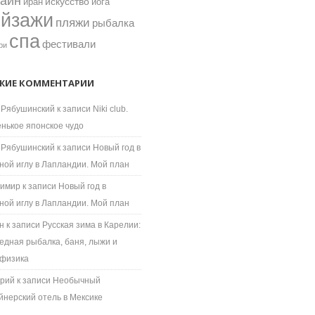
зайн
искусство
иран
йога
ейзажи
пляжи
рыбалка
спа
фестивали
ри
ЖИЕ КОММЕНТАРИИ
 Рябушинский
к записи
Niki club.
нькое японское чудо
 Рябушинский
к записи
Новый год в
ной иглу в Лапландии. Мой план
имир
к записи
Новый год в
ной иглу в Лапландии. Мой план
н
к записи
Русская зима в Карелии:
едная рыбалка, баня, лыжи и
физика
рий
к записи
Необычный
йнерский отель в Мексике