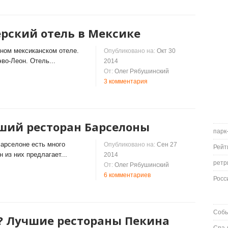
рский отель в Мексике
ном мексиканском отеле.
Опубликовано на:
Окт 30
во-Леон. Отель...
2014
От:
Олег Рябушинский
3 комментария
ший ресторан Барселоны
парк
арселоне есть много
Опубликовано на:
Сен 27
Рейт
 из них предлагает...
2014
ретр
От:
Олег Рябушинский
6 комментариев
Росс
Соб
е? Лучшие рестораны Пекина