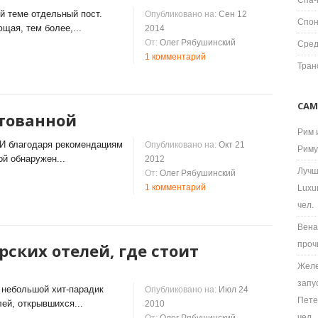
Спа-
ой теме отдельный пост.
Опубликовано на:
Сен 12
Спон
щая, тем более,...
2014
От:
Олег Рябушинский
Сред
1 комментарий
Тран
САМ
тованной
Рим 
 И благодаря рекомендациям
Опубликовано на:
Окт 21
Риму
й обнаружен...
2012
Лучш
От:
Олег Рябушинский
1 комментарий
Luxu
чел.
Вена
проч
ских отелей, где стоит
Желе
запу
небольшой хит-парадик
Опубликовано на:
Июл 24
Пете
лей, открывшихся...
2010
чел.