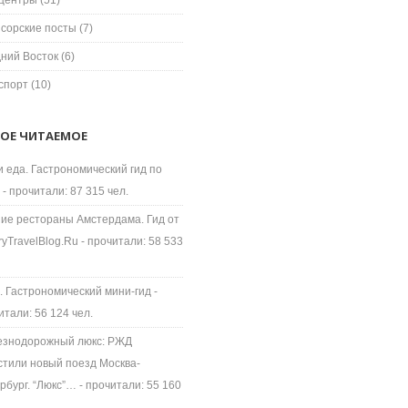
центры
(51)
сорские посты
(7)
ний Восток
(6)
спорт
(10)
ОЕ ЧИТАЕМОЕ
и еда. Гастрономический гид по
- прочитали: 87 315 чел.
ие рестораны Амстердама. Гид от
ryTravelBlog.Ru
- прочитали: 58 533
. Гастрономический мини-гид
-
итали: 56 124 чел.
знодорожный люкс: РЖД
стили новый поезд Москва-
рбург. “Люкс”…
- прочитали: 55 160