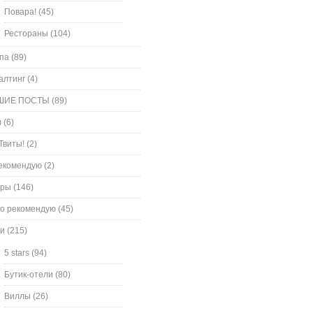
Повара!
(45)
Рестораны
(104)
па
(89)
алтинг
(4)
ШИЕ ПОСТЫ
(89)
и
(6)
Твиты!
(2)
екомендую
(2)
оры
(146)
о рекомендую
(45)
и
(215)
5 stars
(94)
Бутик-отели
(80)
Виллы
(26)