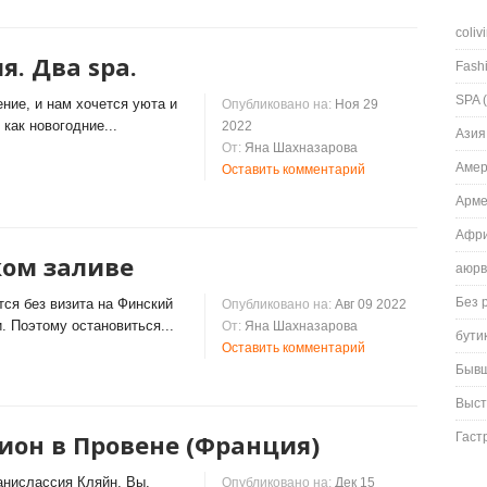
coliv
я. Два spa.
Fash
SPA
(
ние, и нам хочется уюта и
Опубликовано на:
Ноя 29
как новогодние...
2022
Азия
От:
Яна Шахназарова
Амер
Оставить комментарий
Арм
Афри
ком заливе
аюрв
Без 
тся без визита на Финский
Опубликовано на:
Авг 09 2022
. Поэтому остановиться...
От:
Яна Шахназарова
бути
Оставить комментарий
Быв
Выст
ион в Провене (Франция)
Гаст
анислассия Кляйн. Вы,
Опубликовано на:
Дек 15