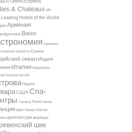
Orient-Express
darin
lais & Chateaux
slh
 Leading Hotels of the World
Армения
рия
Вино
кобритания
астрономия
Германия
Ереван
олыжные курорты
дийский океан
Индия
Италия
ания
Карибские
ова
Керала
Китай
трова
Париж
Спа-
вара
США
ентры
Тихий океан
Таиланд
анция
Шри-Ланка
Южная
архитектура
аюрведа
ика
ревенский шик