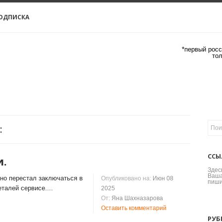
ОДПИСКА
*первый росс
то
:
ССЫ
и.
Здес
Ваша
но перестал заключаться в
Опубликовано на:
Июн 08
пиши
талей сервисе....
2025
От:
Яна Шахназарова
Оставить комментарий
РУБ