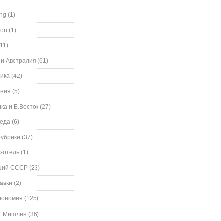
ing
(1)
ion
(1)
11)
 и Австралия
(61)
ика
(42)
ения
(5)
ка и Б.Восток
(27)
еда
(6)
рубрики
(37)
к-отель
(1)
ший СССР
(23)
авки
(2)
рономия
(125)
Мишлен
(36)