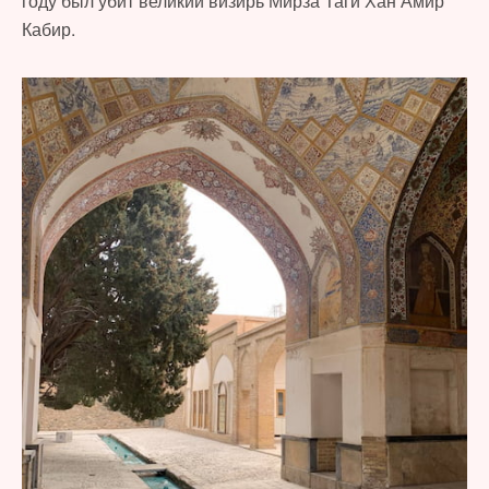
году был убит великий визирь Мирза Таги Хан Амир
Кабир.