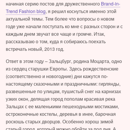
начиная серию постов для дружественного
Brand-in-
Trend Fashion blog
, я решил коснуться именно этой
актуальной темы. Тем более что вопросы о новом
годе уже начали поступать ко мне с разных сторон и с
каждым днем звучат все чаще и громче. Итак,
рассказываю о том, куда я собираюсь поехать
встречать новый, 2013 год.
Ответ в этом году – Зальцбург, родина Моцарта, одно
из сердец старушки Европы. Здесь рождественские
(соответственно и новогодние) дни кажутся по-
настоящему сказочными и праздничными: гирлянды,
развешенные по улицам, пушистый снег на карнизах
узких окон, делящая город пополам красивая река
Зальцах с ее маленькими пешеходными мостиками,
остроконечные костелы, деревья в инее, барочная
роскошь старых дворцов. Особенно хорош зимой
старый город, который можно обойти за пол дня. А