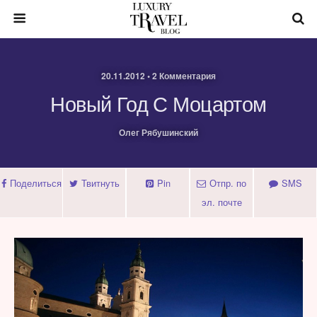
20.11.2012 • 2 Комментария
Новый Год С Моцартом
Олег Рябушинский
Поделиться
Твитнуть
Pin
Отпр. по
SMS
эл. почте