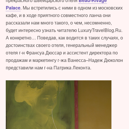
прекрасного швейцарского отеля
Beau-Rivage
Palace
. Мы встретились с ними в одном из московских
кафе, и в ходе приятного совместного ланча они
рассказали нам много такого, о чем, несомненно,
будет интересно узнать читателю LuxuryTravelBlog.Ru.
А конкретно… Поведав, как водится в таких случаях, о
достоинствах своего отеля, генеральный менеджер
отеля г-н Франсуа Дюссар и ассистент директора по
продажам и маркетингу г-жа Ванесса–Надеж Дюколон
представили нам г-на Патрика Леконта.